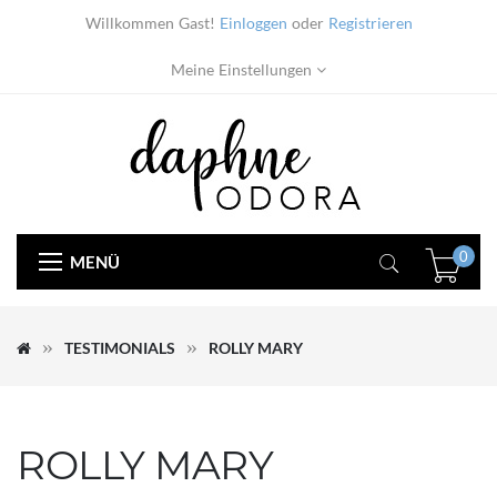
Willkommen Gast!
Einloggen
oder
Registrieren
Meine Einstellungen
0
MENÜ
TESTIMONIALS
ROLLY MARY
ROLLY MARY